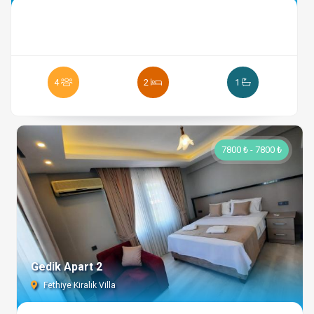
Mascotas: No permitidas Se requiere un depósito por daños de
5.000 ₺ al momento del check-in, que se reembolsa al hacer el
check-out
4
2
1
7800 ₺ - 7800 ₺
Gedik Apart 2
Fethiye Kiralık Villa